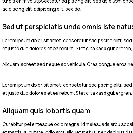
turpis enim volutpSectetur adipiscing elit, sed do eiusm onsec
adipiscing elit, adipiscing elit, sed do.
Sed ut perspiciatis unde omnis iste natu
Lorem ipsum dolor sit amet, consetetur sadipscing elitr, se
et justo duo dolores et ea rebum. Stet clita kasd gubergren
Aliquam laoreet sed neque ac vehicula. Cras congue eros nec 
Lorem ipsum dolor sit amet, consetetur sadipscing elitr, se
et justo duo dolores et ea rebum. Stet clita kasd gubergren
Aliquam quis lobortis quam
Curabitur pellentesque odio magna, id malesuada arcu sodale
et mattis vulputate, odio arcu aliquet metus, nec dapibus risu