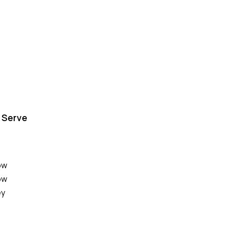
 Serve
ow
ow
ey