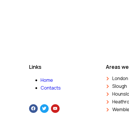
Links
Areas we
London
Home
Slough
Contacts
Hounsl
Heathr
Wembl