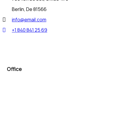
Berlin, De 81566
info@email.com
+1 840 841 25 69
Office