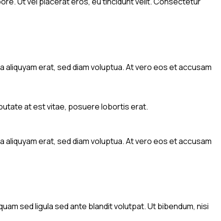
ore. Ut vel placerat eros, eu tincidunt velit. Consectetur
a aliquyam erat, sed diam voluptua. At vero eos et accusam
utate at est vitae, posuere lobortis erat.
a aliquyam erat, sed diam voluptua. At vero eos et accusam
am sed ligula sed ante blandit volutpat. Ut bibendum, nisi