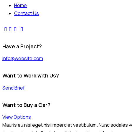
Home
Contact Us
Have a Project?
info@website.com
Want to Work with Us?
Send Brief
Want to Buy a Car?
View Options
Mauris eu nisi eget nisi imperdiet vestibulum. Nunc sodales ve