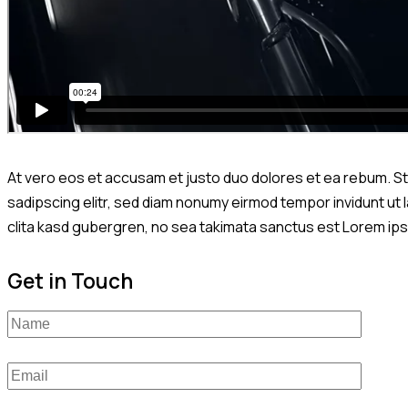
At vero eos et accusam et justo duo dolores et ea rebum. St
sadipscing elitr, sed diam nonumy eirmod tempor invidunt ut
clita kasd gubergren, no sea takimata sanctus est Lorem ipsu
Get in Touch