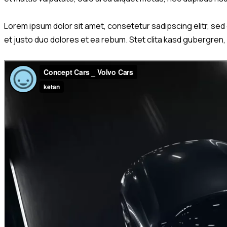
Lorem ipsum dolor sit amet, consetetur sadipscing elitr, se
et justo duo dolores et ea rebum. Stet clita kasd gubergren